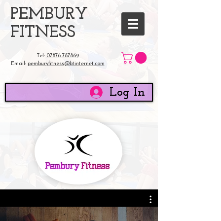
​PEMBURY
FITNESS
Tel:
07876 787869
Email:
pemburyfitness@btinternet.com
Log In