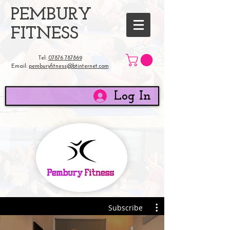
​PEMBURY
FITNESS
Tel:
07876 787869
Email:
pemburyfitness@btinternet.com
Log In
Subscribe